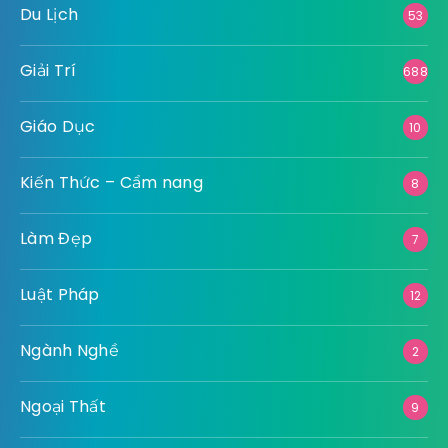
Du Lịch
53
Giải Trí
688
Giáo Dục
10
Kiến Thức – Cẩm nang
8
Làm Đẹp
7
Luật Pháp
12
Ngành Nghề
2
Ngoại Thất
9