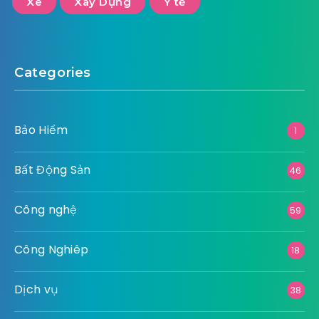
Xe
Xây Dựng
Y tế
Categories
Bảo Hiểm
1
Bất Động Sản
46
Công nghệ
59
Công Nghiêp
18
Dịch vụ
38