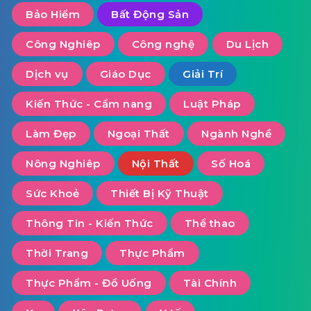
Bảo Hiểm
Bất Động Sản
Công Nghiêp
Công nghệ
Du Lịch
Dịch vụ
Giáo Dục
Giải Trí
Kiến Thức - Cẩm nang
Luật Pháp
Làm Đẹp
Ngoại Thất
Ngành Nghề
Nông Nghiêp
Nội Thất
Số Hoá
Sức Khoẻ
Thiết Bị Kỹ Thuật
Thông Tin - Kiến Thức
Thể thao
Thời Trang
Thực Phẩm
Thực Phẩm - Đồ Uống
Tài Chính