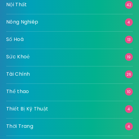
Nội Thất
42
Nông Nghiêp
4
Số Hoá
13
Sức Khoẻ
19
Tài Chính
26
Thể thao
10
Thiết Bị Kỹ Thuật
4
Thời Trang
4