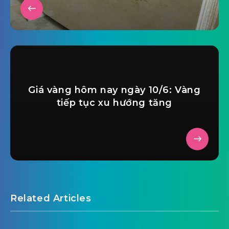
Giá vàng hôm nay ngày 10/6: Vàng
tiếp tục xu hướng tăng
Related Articles