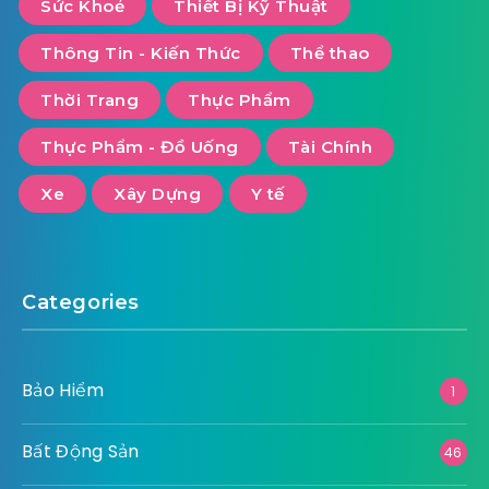
Sức Khoẻ
Thiết Bị Kỹ Thuật
Thông Tin - Kiến Thức
Thể thao
Thời Trang
Thực Phẩm
Thực Phẩm - Đồ Uống
Tài Chính
Xe
Xây Dựng
Y tế
Categories
Bảo Hiểm
1
Bất Động Sản
46