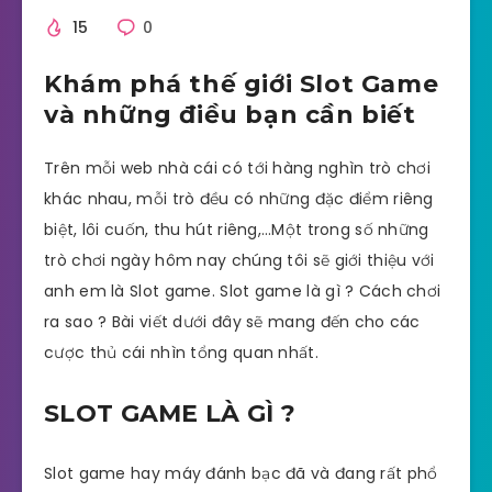
15
0
Khám phá thế giới Slot Game
và những điều bạn cần biết
Trên mỗi web nhà cái có tới hàng nghìn trò chơi
khác nhau, mỗi trò đều có những đặc điểm riêng
biệt, lôi cuốn, thu hút riêng,…Một trong số những
trò chơi ngày hôm nay chúng tôi sẽ giới thiệu với
anh em là Slot game. Slot game là gì ? Cách chơi
ra sao ? Bài viết dưới đây sẽ mang đến cho các
cược thủ cái nhìn tổng quan nhất.
SLOT GAME LÀ GÌ ?
Slot game hay máy đánh bạc đã và đang rất phổ