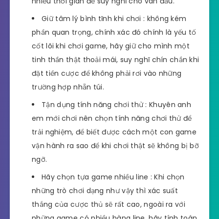
nhiều thời gian để suy nghĩ cho ván đấu.
Giữ tâm lý bình tĩnh khi chơi : không kém
phần quan trọng, chính xác đó chính là yếu tố
cốt lõi khi chơi game, hãy giữ cho mình một
tinh thần thật thoải mái, suy nghĩ chín chắn khi
đặt tiền cược để không phải rơi vào những
trường hợp nhẵn túi.
Tận dụng tính năng chơi thử : Khuyên anh
em mới chơi nên chọn tính năng chơi thử để
trải nghiệm, để biết được cách một con game
vận hành ra sao để khi chơi thật sẽ không bị bỡ
ngỡ.
Hãy chọn tựa game nhiều line : Khi chọn
những trò chơi dạng như vậy thì xác suất
thắng của cược thủ sẽ rất cao, ngoài ra với
những game có nhiều hàng line, hãy tính toán