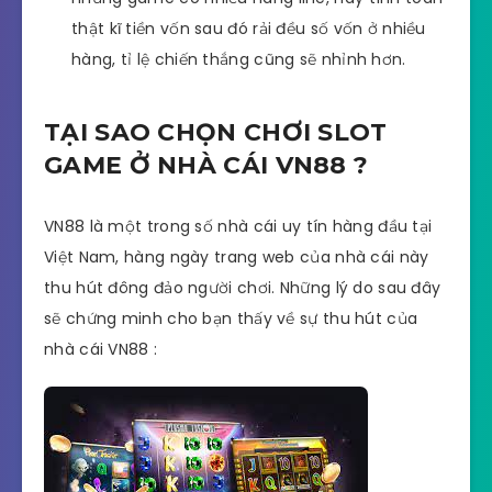
thật kĩ tiền vốn sau đó rải đều số vốn ở nhiều
hàng, tỉ lệ chiến thắng cũng sẽ nhỉnh hơn.
TẠI SAO CHỌN CHƠI SLOT
GAME Ở NHÀ CÁI VN88 ?
VN88 là một trong số nhà cái uy tín hàng đầu tại
Việt Nam, hàng ngày trang web của nhà cái này
thu hút đông đảo người chơi. Những lý do sau đây
sẽ chứng minh cho bạn thấy về sự thu hút của
nhà cái VN88 :