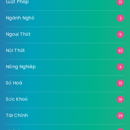
Luật Pháp
12
Ngành Nghề
2
Ngoại Thất
9
Nội Thất
42
Nông Nghiêp
4
Số Hoá
13
Sức Khoẻ
19
Tài Chính
26