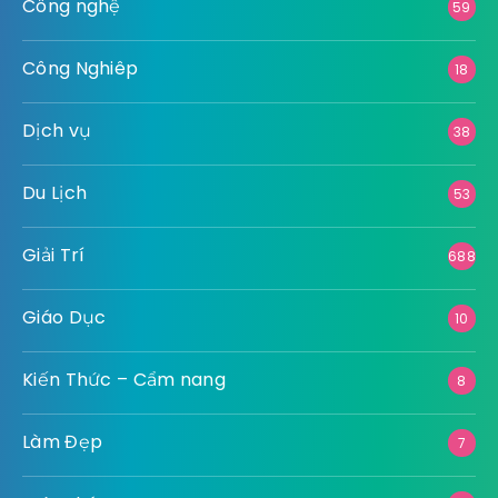
Công nghệ
59
Công Nghiêp
18
Dịch vụ
38
Du Lịch
53
Giải Trí
688
Giáo Dục
10
Kiến Thức – Cẩm nang
8
Làm Đẹp
7