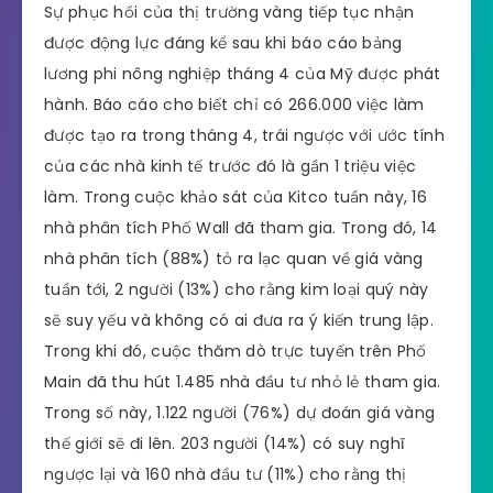
Sự phục hồi của thị trường vàng tiếp tục nhận
được động lực đáng kể sau khi báo cáo bảng
lương phi nông nghiệp tháng 4 của Mỹ được phát
hành. Báo cáo cho biết chỉ có 266.000 việc làm
được tạo ra trong tháng 4, trái ngược với ước tính
của các nhà kinh tế trước đó là gần 1 triệu việc
làm. Trong cuộc khảo sát của Kitco tuần này, 16
nhà phân tích Phố Wall đã tham gia. Trong đó, 14
nhà phân tích (88%) tỏ ra lạc quan về giá vàng
tuần tới, 2 người (13%) cho rằng kim loại quý này
sẽ suy yếu và không có ai đưa ra ý kiến trung lập.
Trong khi đó, cuộc thăm dò trực tuyến trên Phố
Main đã thu hút 1.485 nhà đầu tư nhỏ lẻ tham gia.
Trong số này, 1.122 người (76%) dự đoán giá vàng
thế giới sẽ đi lên. 203 người (14%) có suy nghĩ
ngược lại và 160 nhà đầu tư (11%) cho rằng thị