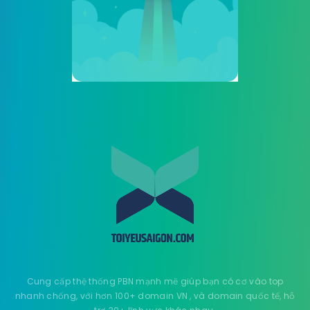
Cung cấp thệ thống PBN mạnh mẽ giúp bạn có cơ vào top
nhanh chống, với hơn 100+ domain VN , và domain quốc tế, hỗ