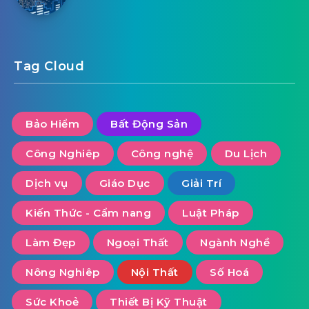
Tag Cloud
Bảo Hiểm
Bất Động Sản
Công Nghiêp
Công nghệ
Du Lịch
Dịch vụ
Giáo Dục
Giải Trí
Kiến Thức - Cẩm nang
Luật Pháp
Làm Đẹp
Ngoại Thất
Ngành Nghề
Nông Nghiêp
Nội Thất
Số Hoá
Sức Khoẻ
Thiết Bị Kỹ Thuật