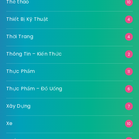
Thể thao
10
Thiết Bị Kỹ Thuật
4
Thời Trang
4
Thông Tin – Kiến Thức
2
Thực Phẩm
11
Thực Phẩm – Đồ Uống
6
Xây Dựng
7
Xe
10