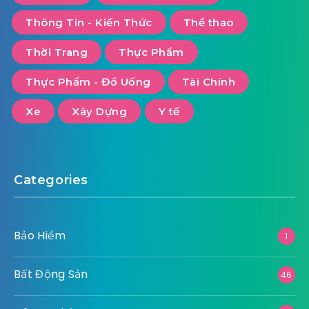
Thông Tin - Kiến Thức
Thể thao
Thời Trang
Thực Phẩm
Thực Phẩm - Đồ Uống
Tài Chính
Xe
Xây Dựng
Y tế
Categories
Bảo Hiểm
1
Bất Động Sản
46