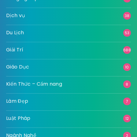
Dịch vụ
38
Du Lịch
53
Giải Trí
688
Giáo Dục
10
Kiến Thức – Cẩm nang
8
Làm Đẹp
7
Luật Pháp
12
Ngành Nghề
2