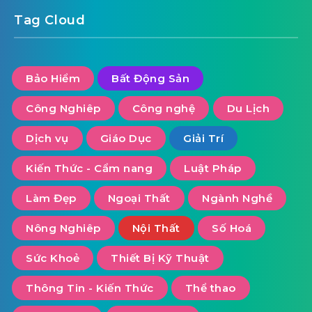
Tag Cloud
Bảo Hiểm
Bất Động Sản
Công Nghiêp
Công nghệ
Du Lịch
Dịch vụ
Giáo Dục
Giải Trí
Kiến Thức - Cẩm nang
Luật Pháp
Làm Đẹp
Ngoại Thất
Ngành Nghề
Nông Nghiêp
Nội Thất
Số Hoá
Sức Khoẻ
Thiết Bị Kỹ Thuật
Thông Tin - Kiến Thức
Thể thao