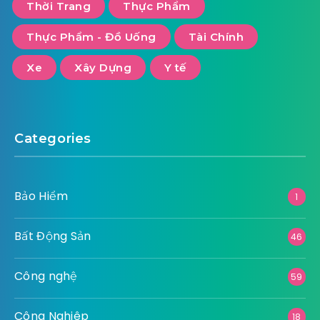
Thời Trang
Thực Phẩm
Thực Phẩm - Đồ Uống
Tài Chính
Xe
Xây Dựng
Y tế
Categories
Bảo Hiểm
1
Bất Động Sản
46
Công nghệ
59
Công Nghiêp
18