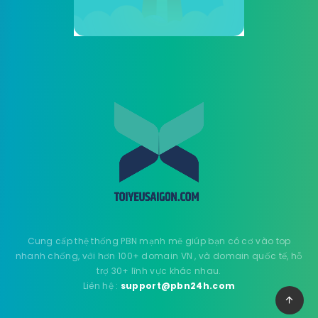
Cung cấp thệ thống PBN mạnh mẽ giúp bạn có cơ vào top
nhanh chống, với hơn 100+ domain VN , và domain quốc tế, hỗ
trợ 30+ lĩnh vực khác nhau.
Liên hệ :
support@pbn24h.com