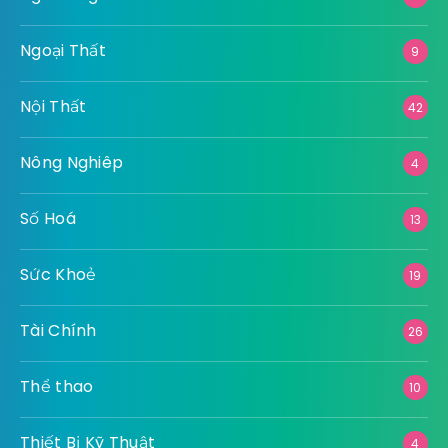
Ngoại Thất
9
Nội Thất
42
Nông Nghiêp
4
Số Hoá
13
Sức Khoẻ
19
Tài Chính
26
Thể thao
10
Thiết Bị Kỹ Thuật
4