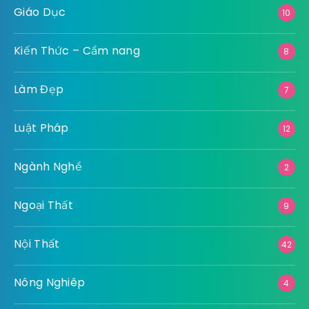
Giáo Dục
10
Kiến Thức – Cẩm nang
8
Làm Đẹp
7
Luật Pháp
12
Ngành Nghề
2
Ngoại Thất
9
Nội Thất
42
Nông Nghiêp
4