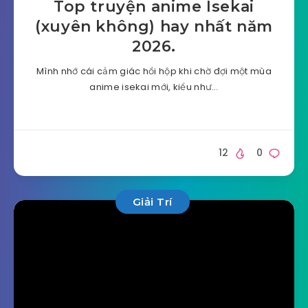
Top truyện anime Isekai
(xuyên không) hay nhất năm
2026.
Mình nhớ cái cảm giác hồi hộp khi chờ đợi một mùa
anime isekai mới, kiểu như…
12
0
Giải Trí