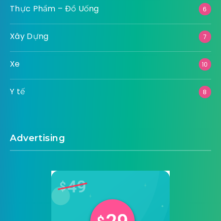
Thực Phẩm – Đồ Uống
6
Xây Dựng
7
Xe
10
Y tế
8
Advertising