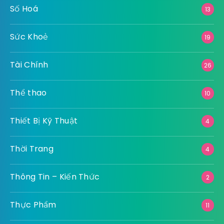
Số Hoá
13
Sức Khoẻ
19
Tài Chính
26
Thể thao
10
Thiết Bị Kỹ Thuật
4
Thời Trang
4
Thông Tin – Kiến Thức
2
Thực Phẩm
11