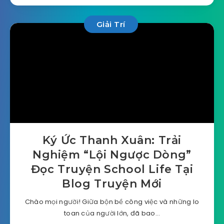
Giải Trí
Ký Ức Thanh Xuân: Trải
Nghiệm “Lội Ngược Dòng”
Đọc Truyện School Life Tại
Blog Truyện Mới
Chào mọi người! Giữa bộn bề công việc và những lo
toan của người lớn, đã bao…