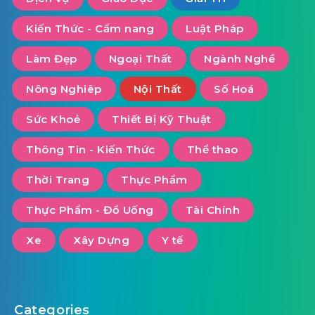
Kiến Thức - Cẩm nang
Luật Pháp
Làm Đẹp
Ngoại Thất
Ngành Nghề
Nông Nghiêp
Nội Thất
Số Hoá
Sức Khoẻ
Thiết Bị Kỹ Thuật
Thông Tin - Kiến Thức
Thể thao
Thời Trang
Thực Phẩm
Thực Phẩm - Đồ Uống
Tài Chính
Xe
Xây Dựng
Y tế
Categories