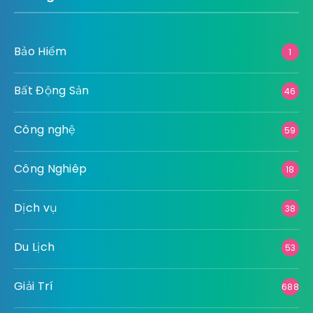
Bảo Hiểm
1
Bất Động Sản
46
Công nghệ
59
Công Nghiêp
18
Dịch vụ
38
Du Lịch
53
Giải Trí
688